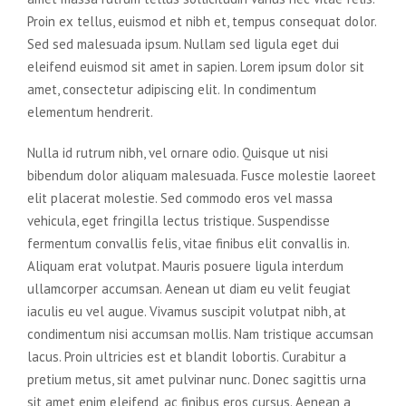
Proin ex tellus, euismod et nibh et, tempus consequat dolor.
Sed sed malesuada ipsum. Nullam sed ligula eget dui
eleifend euismod sit amet in sapien. Lorem ipsum dolor sit
amet, consectetur adipiscing elit. In condimentum
elementum hendrerit.
Nulla id rutrum nibh, vel ornare odio. Quisque ut nisi
bibendum dolor aliquam malesuada. Fusce molestie laoreet
elit placerat molestie. Sed commodo eros vel massa
vehicula, eget fringilla lectus tristique. Suspendisse
fermentum convallis felis, vitae finibus elit convallis in.
Aliquam erat volutpat. Mauris posuere ligula interdum
ullamcorper accumsan. Aenean ut diam eu velit feugiat
iaculis eu vel augue. Vivamus suscipit volutpat nibh, at
condimentum nisi accumsan mollis. Nam tristique accumsan
lacus. Proin ultricies est et blandit lobortis. Curabitur a
pretium metus, sit amet pulvinar nunc. Donec sagittis urna
sit amet enim eleifend, ac finibus eros cursus. Aenean a