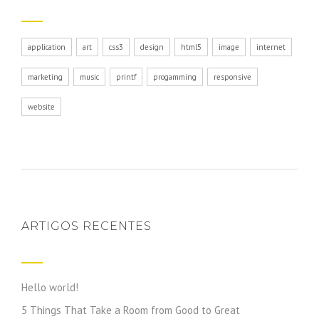
application
art
css3
design
html5
image
internet
marketing
music
printf
progamming
responsive
website
ARTIGOS RECENTES
Hello world!
5 Things That Take a Room from Good to Great