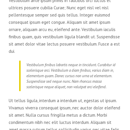
Vestibulum ante ipsum primis in faucibus orci luctus et
ultrices posuere cubilia Curae; Nunc eget nisl vel nisl
pellentesque semper sed quis tellus. Integer euismod
consequat ipsum eget congue. Aliquam sit amet ipsum
ornare, aliquam arcu eu, eleifend ante. Vestibulum iaculis
finibus quam, quis vestibulum ligula blandit ut. Suspendisse
sit amet dolor vitae lectus posuere vestibulum. Fusce a est
dui.
Vestibulum finibus lobortis neque in tincidunt. Curabitur id
scelerisque orci. Vestibulum a diam finibus, varius diam in,
elementum quam. Donec cursus non urna ut elementum.
Suspendisse sed neque nunc. Nam rhoncus massa
scelerisque neque aliquet, non volutpat orci eleifend.
Ut tellus ligula, interdum a interdum ut, egestas ut ipsum.
Vivamus viverra consequat ipsum, nec auctor dolor eleifend
sit amet. Nulla cursus fringilla metus a dictum. Morbi
condimentum nibh nec elit luctus interdum. Aliquam sit
amet massa rutrum tellus sollicitudin varius nec vitae felis.