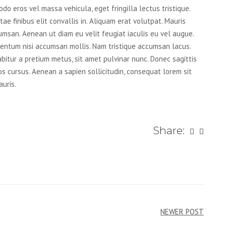
do eros vel massa vehicula, eget fringilla lectus tristique.
ae finibus elit convallis in. Aliquam erat volutpat. Mauris
msan. Aenean ut diam eu velit feugiat iaculis eu vel augue.
mentum nisi accumsan mollis. Nam tristique accumsan lacus.
urabitur a pretium metus, sit amet pulvinar nunc. Donec sagittis
os cursus. Aenean a sapien sollicitudin, consequat lorem sit
auris.
Share:
NEWER POST