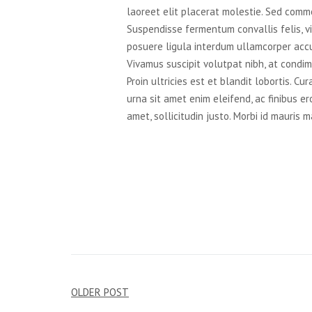
laoreet elit placerat molestie. Sed commo
Suspendisse fermentum convallis felis, vit
posuere ligula interdum ullamcorper accu
Vivamus suscipit volutpat nibh, at condi
Proin ultricies est et blandit lobortis. C
urna sit amet enim eleifend, ac finibus er
amet, sollicitudin justo. Morbi id mauris m
Navegação
OLDER POST