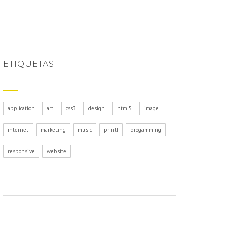
ETIQUETAS
application
art
css3
design
html5
image
internet
marketing
music
printf
progamming
responsive
website