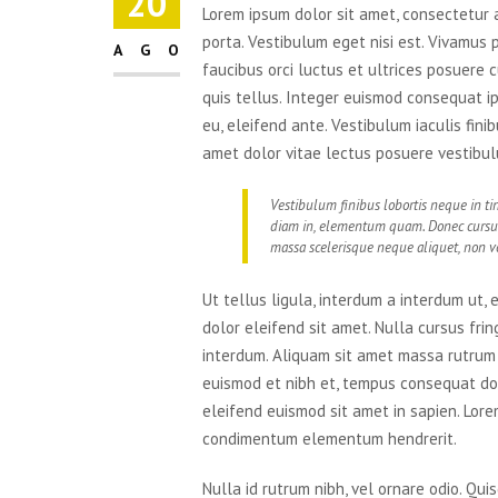
20
Lorem ipsum dolor sit amet, consectetur ad
porta. Vestibulum eget nisi est. Vivamus 
AGO
faucibus orci luctus et ultrices posuere 
quis tellus. Integer euismod consequat i
eu, eleifend ante. Vestibulum iaculis fini
amet dolor vitae lectus posuere vestibulu
Vestibulum finibus lobortis neque in tin
diam in, elementum quam. Donec cursu
massa scelerisque neque aliquet, non vo
Ut tellus ligula, interdum a interdum ut,
dolor eleifend sit amet. Nulla cursus fri
interdum. Aliquam sit amet massa rutrum te
euismod et nibh et, tempus consequat do
eleifend euismod sit amet in sapien. Lorem
condimentum elementum hendrerit.
Nulla id rutrum nibh, vel ornare odio. Q