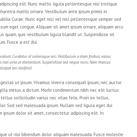
ipiscing elit. Nunc mattis ligula pellentesque nisi tristique
pharetra mattis ornare. Vestibulum ante ipsum primis in
cubilia Curae; Nunc eget nisl vel nisl pellentesque semper sed
psum eget congue. Aliquam sit amet ipsum ornare, aliquam arcu
bus quam, quis vestibulum ligula blandit ut. Suspendisse sit
m. Fusce a est dui.
cidunt. Curabitur id scelerisque orci. Vestibulum a diam finibus, varius
s non urna ut elementum. Suspendisse sed neque nunc. Nam rhoncus
lutpat orci eleifend.
 egestas ut ipsum. Vivamus viverra consequat ipsum, nec auctor
ngilla metus a dictum. Morbi condimentum nibh nec elit luctus
llus sollicitudin varius nec vitae felis. Proin ex tellus,
lor. Sed sed malesuada ipsum. Nullam sed ligula eget dui
 ipsum dolor sit amet, consectetur adipiscing elit. In
uisque ut nisi bibendum dolor aliquam malesuada. Fusce molestie