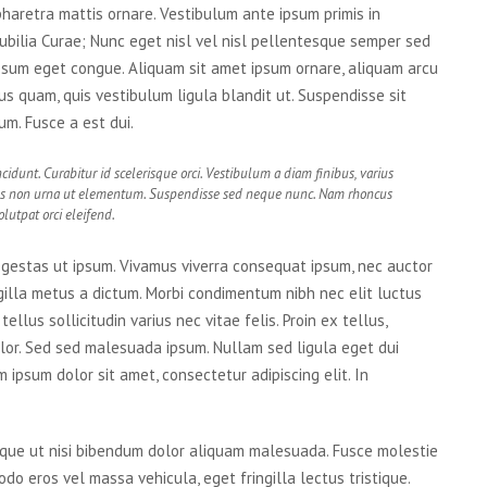
pharetra mattis ornare. Vestibulum ante ipsum primis in
cubilia Curae; Nunc eget nisl vel nisl pellentesque semper sed
psum eget congue. Aliquam sit amet ipsum ornare, aliquam arcu
bus quam, quis vestibulum ligula blandit ut. Suspendisse sit
m. Fusce a est dui.
cidunt. Curabitur id scelerisque orci. Vestibulum a diam finibus, varius
s non urna ut elementum. Suspendisse sed neque nunc. Nam rhoncus
lutpat orci eleifend.
 egestas ut ipsum. Vivamus viverra consequat ipsum, nec auctor
ngilla metus a dictum. Morbi condimentum nibh nec elit luctus
llus sollicitudin varius nec vitae felis. Proin ex tellus,
lor. Sed sed malesuada ipsum. Nullam sed ligula eget dui
 ipsum dolor sit amet, consectetur adipiscing elit. In
uisque ut nisi bibendum dolor aliquam malesuada. Fusce molestie
do eros vel massa vehicula, eget fringilla lectus tristique.