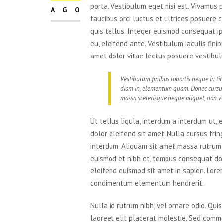
porta. Vestibulum eget nisi est. Vivamus 
AGO
faucibus orci luctus et ultrices posuere 
quis tellus. Integer euismod consequat i
eu, eleifend ante. Vestibulum iaculis fini
amet dolor vitae lectus posuere vestibulu
Vestibulum finibus lobortis neque in tin
diam in, elementum quam. Donec cursu
massa scelerisque neque aliquet, non vo
Ut tellus ligula, interdum a interdum ut,
dolor eleifend sit amet. Nulla cursus fri
interdum. Aliquam sit amet massa rutrum te
euismod et nibh et, tempus consequat do
eleifend euismod sit amet in sapien. Lorem
condimentum elementum hendrerit.
Nulla id rutrum nibh, vel ornare odio. Q
laoreet elit placerat molestie. Sed commo