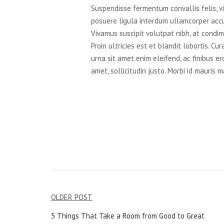
Suspendisse fermentum convallis felis, vit
posuere ligula interdum ullamcorper accu
Vivamus suscipit volutpat nibh, at condi
Proin ultricies est et blandit lobortis. C
urna sit amet enim eleifend, ac finibus er
amet, sollicitudin justo. Morbi id mauris m
Navegação
OLDER POST
de
5 Things That Take a Room from Good to Great