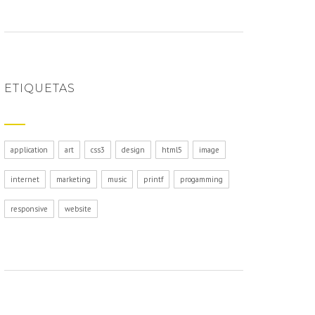
ETIQUETAS
application
art
css3
design
html5
image
internet
marketing
music
printf
progamming
responsive
website