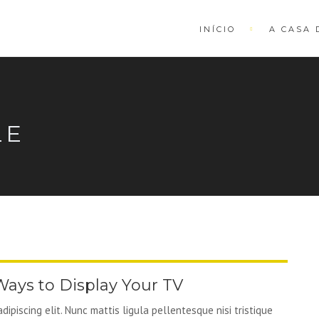
INÍCIO
A CASA 
LE
ays to Display Your TV
ipiscing elit. Nunc mattis ligula pellentesque nisi tristique