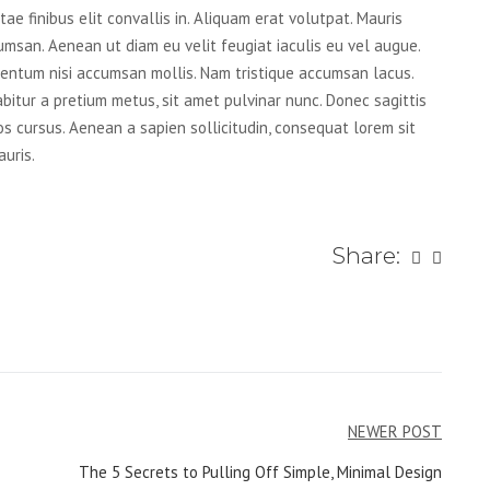
ae finibus elit convallis in. Aliquam erat volutpat. Mauris
msan. Aenean ut diam eu velit feugiat iaculis eu vel augue.
mentum nisi accumsan mollis. Nam tristique accumsan lacus.
urabitur a pretium metus, sit amet pulvinar nunc. Donec sagittis
os cursus. Aenean a sapien sollicitudin, consequat lorem sit
auris.
Share:
NEWER POST
The 5 Secrets to Pulling Off Simple, Minimal Design